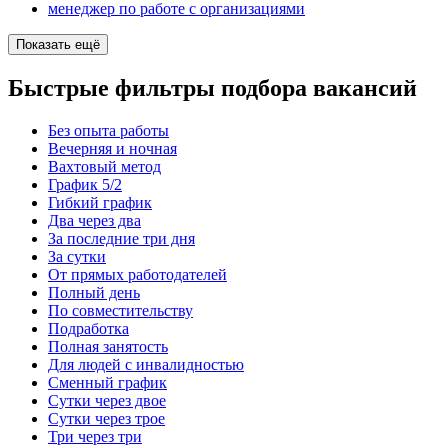
менеджер по работе с организациями
Показать ещё
Быстрые фильтры подбора вакансий
Без опыта работы
Вечерняя и ночная
Вахтовый метод
График 5/2
Гибкий график
Два через два
За последние три дня
За сутки
От прямых работодателей
Полный день
По совместительству
Подработка
Полная занятость
Для людей с инвалидностью
Сменный график
Сутки через двое
Сутки через трое
Три через три