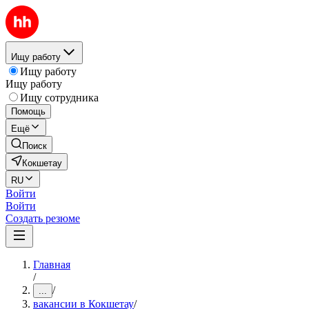
Ищу работу
Ищу работу
Ищу работу
Ищу сотрудника
Помощь
Ещё
Поиск
Кокшетау
RU
Войти
Войти
Создать резюме
Главная
/
/
...
вакансии в Кокшетау
/