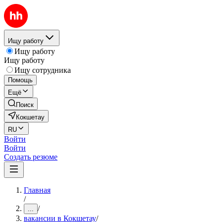
Ищу работу
Ищу работу
Ищу работу
Ищу сотрудника
Помощь
Ещё
Поиск
Кокшетау
RU
Войти
Войти
Создать резюме
Главная
/
/
...
вакансии в Кокшетау
/