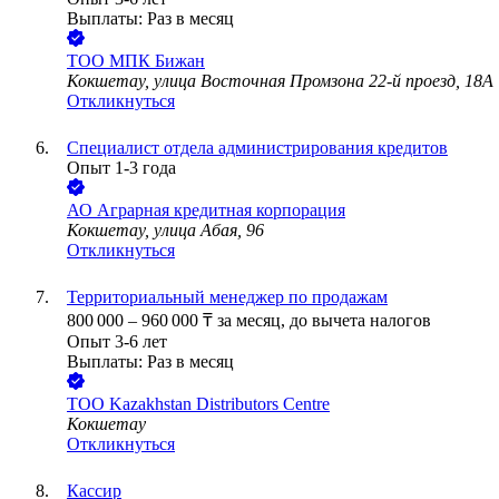
Выплаты: Раз в месяц
ТОО
МПК Бижан
Кокшетау, улица Восточная Промзона 22-й проезд, 18А
Откликнуться
Cпециалист отдела администрирования кредитов
Опыт 1-3 года
АО
Аграрная кредитная корпорация
Кокшетау, улица Абая, 96
Откликнуться
Территориальный менеджер по продажам
800 000
–
960 000
₸
за месяц,
до вычета налогов
Опыт 3-6 лет
Выплаты: Раз в месяц
ТОО
Kazakhstan Distributors Centre
Кокшетау
Откликнуться
Кассир