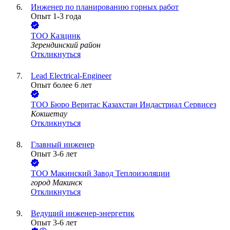
Инженер по планированию горных работ
Опыт 1-3 года
ТОО
Казцинк
Зерендинский район
Откликнуться
Lead Electrical-Engineer
Опыт более 6 лет
ТОО
Бюро Веритас Казахстан Индастриал Сервисез
Кокшетау
Откликнуться
Главный инженер
Опыт 3-6 лет
ТОО
Макинский Завод Теплоизоляции
город Макинск
Откликнуться
Ведущий инженер-энергетик
Опыт 3-6 лет