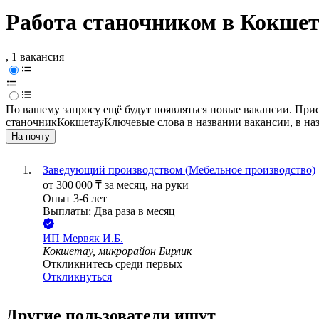
Работа станочником в Кокшет
, 1 вакансия
По вашему запросу ещё будут появляться новые вакансии. При
станочник
Кокшетау
Ключевые слова в названии вакансии, в на
На почту
Заведующий производством (Мебельное производство)
от
300 000
₸
за месяц,
на руки
Опыт 3-6 лет
Выплаты: Два раза в месяц
ИП
Мервяк И.Б.
Кокшетау, микрорайон Бирлик
Откликнитесь среди первых
Откликнуться
Другие пользователи ищут