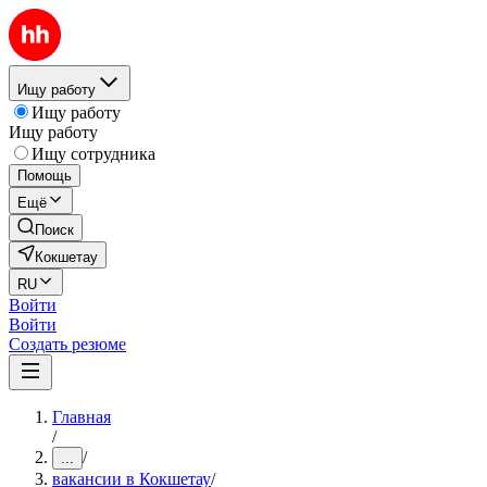
Ищу работу
Ищу работу
Ищу работу
Ищу сотрудника
Помощь
Ещё
Поиск
Кокшетау
RU
Войти
Войти
Создать резюме
Главная
/
/
...
вакансии в Кокшетау
/