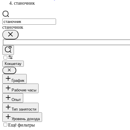
станочник
станочник
Кокшетау
График
Рабочие часы
Опыт
Тип занятости
Уровень дохода
Ещё фильтры