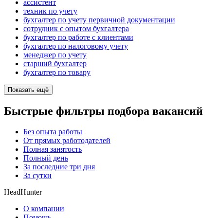
ассистент
техник по учету
бухгалтер по учету первичной документации
сотрудник с опытом бухгалтера
бухгалтер по работе с клиентами
бухгалтер по налоговому учету
менеджер по учету
старший бухгалтер
бухгалтер по товару
Показать ещё
Быстрые фильтры подбора вакансий
Без опыта работы
От прямых работодателей
Полная занятость
Полный день
За последние три дня
За сутки
HeadHunter
О компании
Помощь