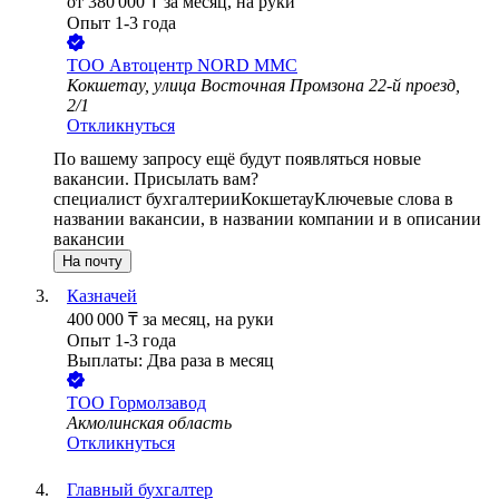
от
380 000
₸
за месяц,
на руки
Опыт 1-3 года
ТОО
Автоцентр NORD MMC
Кокшетау, улица Восточная Промзона 22-й проезд,
2/1
Откликнуться
По вашему запросу ещё будут появляться новые
вакансии. Присылать вам?
специалист бухгалтерии
Кокшетау
Ключевые слова в
названии вакансии, в названии компании и в описании
вакансии
На почту
Казначей
400 000
₸
за месяц,
на руки
Опыт 1-3 года
Выплаты: Два раза в месяц
ТОО
Гормолзавод
Акмолинская область
Откликнуться
Главный бухгалтер