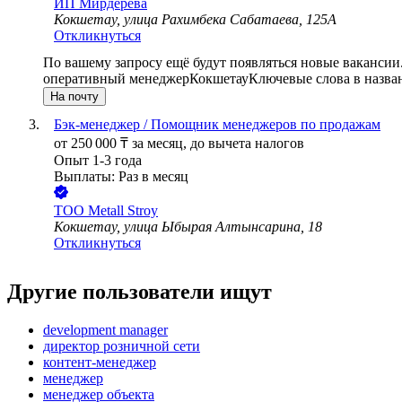
ИП
Мирдерева
Кокшетау, улица Рахимбека Сабатаева, 125А
Откликнуться
По вашему запросу ещё будут появляться новые вакансии
оперативный менеджер
Кокшетау
Ключевые слова в назва
На почту
Бэк-менеджер / Помощник менеджеров по продажам
от
250 000
₸
за месяц,
до вычета налогов
Опыт 1-3 года
Выплаты: Раз в месяц
ТОО
Metall Stroy
Кокшетау, улица Ыбырая Алтынсарина, 18
Откликнуться
Другие пользователи ищут
development manager
директор розничной сети
контент-менеджер
менеджер
менеджер объекта