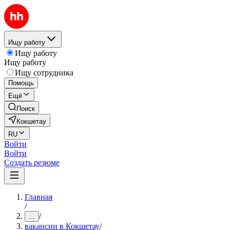
Ищу работу
Ищу работу
Ищу работу
Ищу сотрудника
Помощь
Ещё
Поиск
Кокшетау
RU
Войти
Войти
Создать резюме
Главная
/
/
...
вакансии в Кокшетау
/