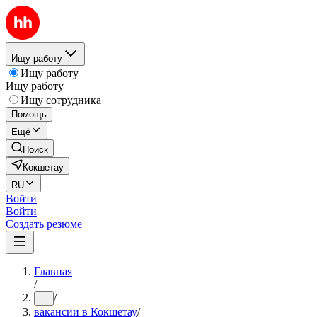
Ищу работу
Ищу работу
Ищу работу
Ищу сотрудника
Помощь
Ещё
Поиск
Кокшетау
RU
Войти
Войти
Создать резюме
Главная
/
/
...
вакансии в Кокшетау
/