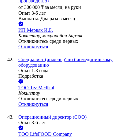
производство)
от
300 000
₸
за месяц,
на руки
Опыт 3-6 лет
Выплаты: Два раза в месяц
ИП
Мервяк И.Б.
Кокшетау, микрорайон Бирлик
Откликнитесь среди первых
Откликнуться
Специалист (инженер) по биомедицинскому
оборудованию
Опыт 1-3 года
Подработка
ТОО
Tez Medikal
Кокшетау
Откликнитесь среди первых
Откликнуться
Операционный директор (COO)
Опыт 3-6 лет
ТОО
LifeFOOD Company