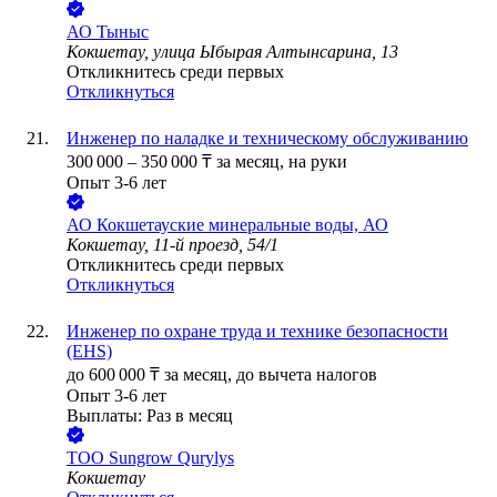
АО
Тыныс
Кокшетау, улица Ыбырая Алтынсарина, 13
Откликнитесь среди первых
Откликнуться
Инженер по наладке и техническому обслуживанию
300 000
–
350 000
₸
за месяц,
на руки
Опыт 3-6 лет
АО
Кокшетауские минеральные воды, АО
Кокшетау, 11-й проезд, 54/1
Откликнитесь среди первых
Откликнуться
Инженер по охране труда и технике безопасности
(EHS)
до
600 000
₸
за месяц,
до вычета налогов
Опыт 3-6 лет
Выплаты: Раз в месяц
ТОО
Sungrow Qurylys
Кокшетау