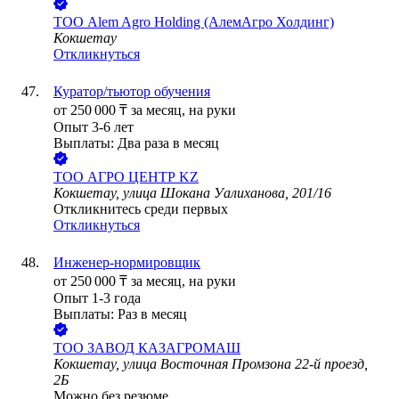
ТОО
Alem Agro Holding (АлемАгро Холдинг)
Кокшетау
Откликнуться
Куратор/тьютор обучения
от
250 000
₸
за месяц,
на руки
Опыт 3-6 лет
Выплаты: Два раза в месяц
ТОО
АГРО ЦЕНТР KZ
Кокшетау, улица Шокана Уалиханова, 201/16
Откликнитесь среди первых
Откликнуться
Инженер-нормировщик
от
250 000
₸
за месяц,
на руки
Опыт 1-3 года
Выплаты: Раз в месяц
ТОО
ЗАВОД КАЗАГРОМАШ
Кокшетау, улица Восточная Промзона 22-й проезд,
2Б
Можно без резюме