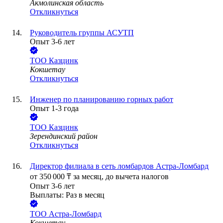
Акмолинская область
Откликнуться
Руководитель группы АСУТП
Опыт 3-6 лет
ТОО
Казцинк
Кокшетау
Откликнуться
Инженер по планированию горных работ
Опыт 1-3 года
ТОО
Казцинк
Зерендинский район
Откликнуться
Директор филиала в сеть ломбардов Астра-Ломбард
от
350 000
₸
за месяц,
до вычета налогов
Опыт 3-6 лет
Выплаты: Раз в месяц
ТОО
Астра-Лoмбард
Кокшетау