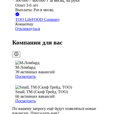
300 000
–
400 000
₸
за месяц,
на руки
Опыт 3-6 лет
Выплаты: Раз в месяц
ТОО
LifeFOOD Company
Кокшетау
Откликнуться
Компании для вас
М-Ломбард
39
активных вакансий
Посмотреть
Small, ТМ (Скиф Трейд, ТОО)
66
активных вакансий
Посмотреть
По вашему запросу ещё будут появляться новые
вакансии. Присылать вам?