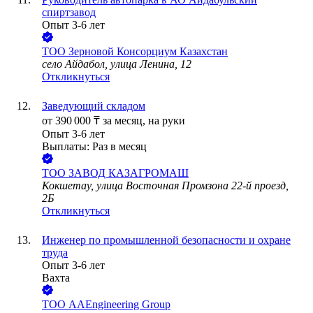
спиртзавод
Опыт 3-6 лет
ТОО
Зерновой Консорциум Казахстан
село Айдабол, улица Ленина, 12
Откликнуться
Заведующий складом
от
390 000
₸
за месяц,
на руки
Опыт 3-6 лет
Выплаты: Раз в месяц
ТОО
ЗАВОД КАЗАГРОМАШ
Кокшетау, улица Восточная Промзона 22-й проезд,
2Б
Откликнуться
Инженер по промышленной безопасности и охране
труда
Опыт 3-6 лет
Вахта
ТОО
AAEngineering Group