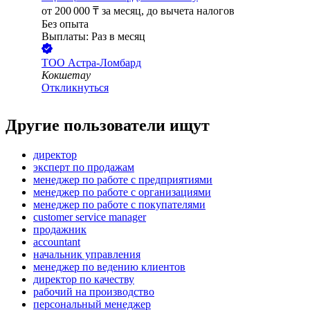
от
200 000
₸
за месяц,
до вычета налогов
Без опыта
Выплаты: Раз в месяц
ТОО
Астра-Лoмбард
Кокшетау
Откликнуться
Другие пользователи ищут
директор
эксперт по продажам
менеджер по работе с предприятиями
менеджер по работе с организациями
менеджер по работе с покупателями
customer service manager
продажник
accountant
начальник управления
менеджер по ведению клиентов
директор по качеству
рабочий на производство
персональный менеджер