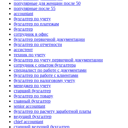
популярные для женщин после 50
популярные после 55
accountant
бухгалтер по учету
бухгалтер по платежам
бухгалтер
сотрудник в офис
бухгалтер первичной документации
бухгалтер по отчетности
ассистент
техник по учету
бухгалтер по учету первичной документации
сотрудник с опытом бухгалтера
специалист по работе с документами
бухгалтер по работе с клиентами
бухгалтер по налоговому учету
менеджер по учету
старший бухгалтер
бухгалтер по товару
главный бухгалтер
senior accountant
бухгалтер по расчету заработной платы
ведущий бухгалтер
chief accountant
старший ведущий бухгалтер