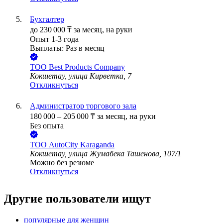
Бухгалтер
до
230 000
₸
за месяц,
на руки
Опыт 1-3 года
Выплаты: Раз в месяц
ТОО
Best Products Company
Кокшетау, улица Кирветка, 7
Откликнуться
Администратор торгового зала
180 000
–
205 000
₸
за месяц,
на руки
Без опыта
ТОО
AutoCity Karaganda
Кокшетау, улица Жумабека Ташенова, 107/1
Можно без резюме
Откликнуться
Другие пользователи ищут
популярные для женщин