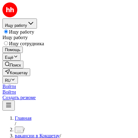
Ищу работу
Ищу работу
Ищу работу
Ищу сотрудника
Помощь
Ещё
Поиск
Кокшетау
RU
Войти
Войти
Создать резюме
Главная
/
/
...
вакансии в Кокшетау
/