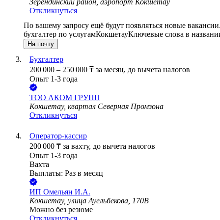
Зерендинский район, аэропорт Кокшетау
Откликнуться
По вашему запросу ещё будут появляться новые вакансии
бухгалтер по услугам
Кокшетау
Ключевые слова в названи
На почту
Бухгалтер
200 000
–
250 000
₸
за месяц,
до вычета налогов
Опыт 1-3 года
ТОО
АКОМ ГРУПП
Кокшетау, квартал Северная Промзона
Откликнуться
Оператор-кассир
200 000
₸
за вахту,
до вычета налогов
Опыт 1-3 года
Вахта
Выплаты: Раз в месяц
ИП
Омельян И.А.
Кокшетау, улица Ауельбекова, 170В
Можно без резюме
Откликнуться