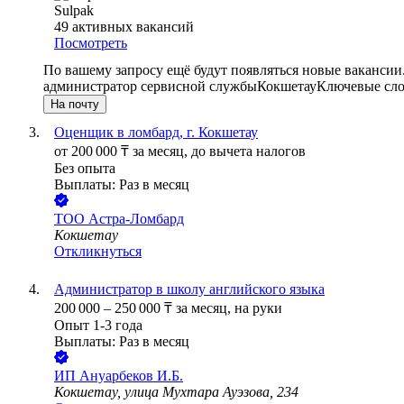
Sulpak
49
активных вакансий
Посмотреть
По вашему запросу ещё будут появляться новые вакансии
администратор сервисной службы
Кокшетау
Ключевые сло
На почту
Оценщик в ломбард, г. Кокшетау
от
200 000
₸
за месяц,
до вычета налогов
Без опыта
Выплаты: Раз в месяц
ТОО
Астра-Лoмбард
Кокшетау
Откликнуться
Администратор в школу английского языка
200 000
–
250 000
₸
за месяц,
на руки
Опыт 1-3 года
Выплаты: Раз в месяц
ИП
Ануарбеков И.Б.
Кокшетау, улица Мухтара Ауэзова, 234