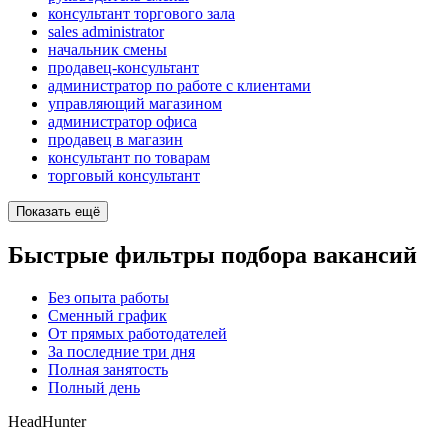
консультант торгового зала
sales administrator
начальник смены
продавец-консультант
администратор по работе с клиентами
управляющий магазином
администратор офиса
продавец в магазин
консультант по товарам
торговый консультант
Показать ещё
Быстрые фильтры подбора вакансий
Без опыта работы
Сменный график
От прямых работодателей
За последние три дня
Полная занятость
Полный день
HeadHunter