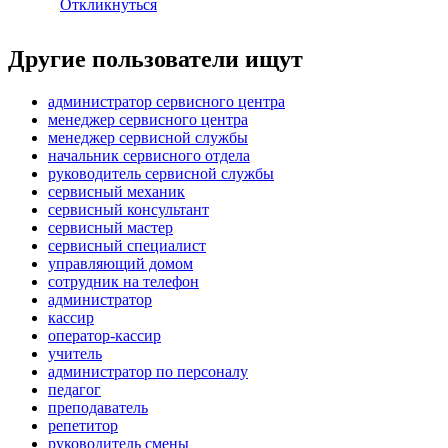
Откликнуться
Другие пользователи ищут
администратор сервисного центра
менеджер сервисного центра
менеджер сервисной службы
начальник сервисного отдела
руководитель сервисной службы
сервисный механик
сервисный консультант
сервисный мастер
сервисный специалист
управляющий домом
сотрудник на телефон
администратор
кассир
оператор-кассир
учитель
администратор по персоналу
педагог
преподаватель
репетитор
руководитель смены