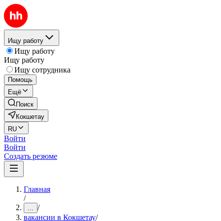
Ищу работу
Ищу работу
Ищу работу
Ищу сотрудника
Помощь
Ещё
Поиск
Кокшетау
RU
Войти
Войти
Создать резюме
Главная
/
/
...
вакансии в Кокшетау
/