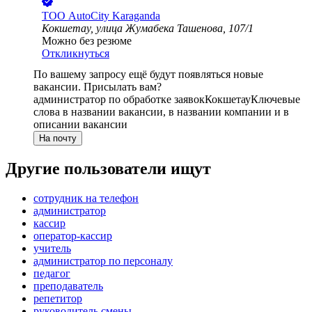
ТОО
AutoCity Karaganda
Кокшетау, улица Жумабека Ташенова, 107/1
Можно без резюме
Откликнуться
По вашему запросу ещё будут появляться новые
вакансии. Присылать вам?
администратор по обработке заявок
Кокшетау
Ключевые
слова в названии вакансии, в названии компании и в
описании вакансии
На почту
Другие пользователи ищут
сотрудник на телефон
администратор
кассир
оператор-кассир
учитель
администратор по персоналу
педагог
преподаватель
репетитор
руководитель смены