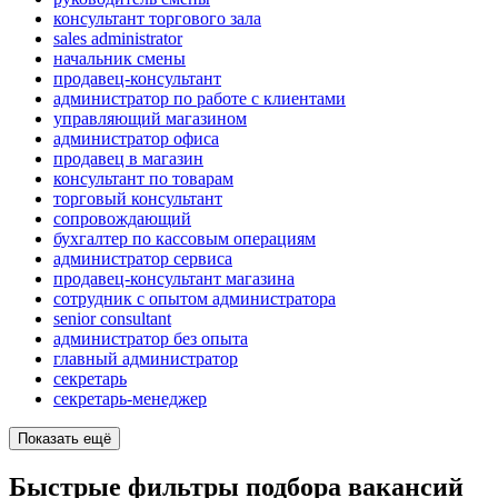
консультант торгового зала
sales administrator
начальник смены
продавец-консультант
администратор по работе с клиентами
управляющий магазином
администратор офиса
продавец в магазин
консультант по товарам
торговый консультант
сопровождающий
бухгалтер по кассовым операциям
администратор сервиса
продавец-консультант магазина
сотрудник с опытом администратора
senior consultant
администратор без опыта
главный администратор
секретарь
секретарь-менеджер
Показать ещё
Быстрые фильтры подбора вакансий